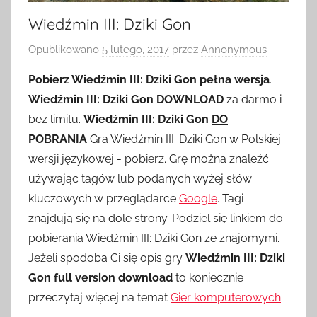
Wiedźmin III: Dziki Gon
Opublikowano
5 lutego, 2017
przez
Annonymous
Pobierz Wiedźmin III: Dziki Gon pełna wersja
.
Wiedźmin III: Dziki Gon DOWNLOAD
za darmo i
bez limitu.
Wiedźmin III: Dziki Gon
DO
POBRANIA
Gra Wiedźmin III: Dziki Gon w Polskiej
wersji językowej - pobierz. Grę można znaleźć
używając tagów lub podanych wyżej słów
kluczowych w przeglądarce
Google
. Tagi
znajdują się na dole strony. Podziel się linkiem do
pobierania Wiedźmin III: Dziki Gon ze znajomymi.
Jeżeli spodoba Ci się opis gry
Wiedźmin III: Dziki
Gon full version download
to koniecznie
przeczytaj więcej na temat
Gier komputerowych
.