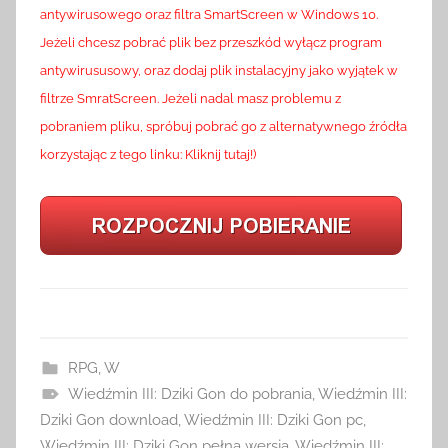
antywirusowego oraz filtra SmartScreen w Windows 10.
Jeżeli chcesz pobrać plik bez przeszkód wyłącz program
antywirususowy, oraz dodaj plik instalacyjny jako wyjątek w
filtrze SmratScreen. Jeżeli nadal masz problemu z
pobraniem pliku, spróbuj pobrać go z alternatywnego źródła
korzystając z tego linku: Kliknij tutaj!)
RPG
,
W
Wiedźmin III: Dziki Gon do pobrania
,
Wiedźmin III:
Dziki Gon download
,
Wiedźmin III: Dziki Gon pc
,
Wiedźmin III: Dziki Gon pełna wersja
,
Wiedźmin III: