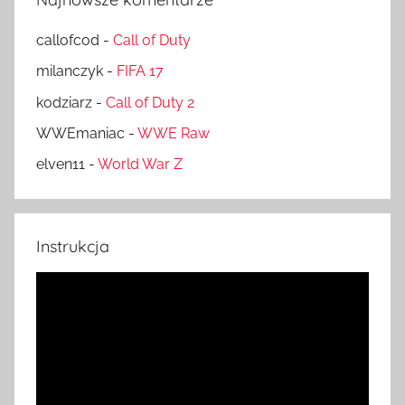
callofcod
-
Call of Duty
milanczyk
-
FIFA 17
kodziarz
-
Call of Duty 2
WWEmaniac
-
WWE Raw
elven11
-
World War Z
Instrukcja