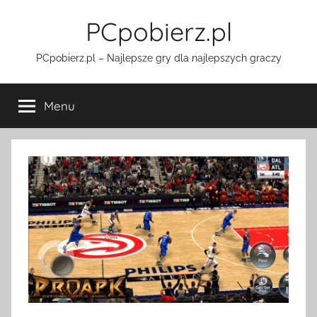
Przejdź
PCpobierz.pl
do
treści
PCpobierz.pl – Najlepsze gry dla najlepszych graczy
Menu