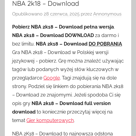
NBA 2k18 – Download
Opublikowano
28 czerwca, 2025
przez
Annonymous
Pobierz NBA 2k18 – Download pełna wersja
.
NBA 2k18 – Download DOWNLOAD
za darmo i
bez limitu.
NBA 2k18 – Download
DO POBRANIA
Gra NBA 2k18 – Download w Polskiej wersji
językowej - pobierz. Grę można znaleźć używając
tagów lub podanych wyżej słów kluczowych w
przeglądarce
Google
. Tagi znajdują się na dole
strony. Podziel się linkiem do pobierania NBA 2k18
– Download ze znajomymi. Jeżeli spodoba Ci się
opis gry
NBA 2k18 – Download full version
download
to koniecznie przeczytaj więcej na
temat
Gier komputerowych
.
NBA 2K18 – Download to najnowsza odsłona