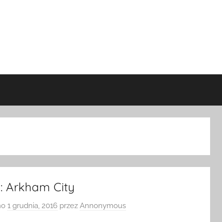
 Arkham City
no
1 grudnia, 2016
przez
Annonymous