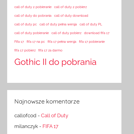
call of duty 2 pobieranie
call of duty 2 pobierz
call of duty do pobrania
call of duty download
call of duty pc
call of duty pełna wersja
call of duty PL
call of duty pobieranie
call of duty pobierz
download fifa 17
Fifa 17
fifa 17 na pc
fifa 17 pełna wersja
fifa 17 pobieranie
fifa 17 pobierz
fifa 17 za darmo
Gothic II do pobrania
Najnowsze komentarze
callofcod
-
Call of Duty
milanczyk
-
FIFA 17