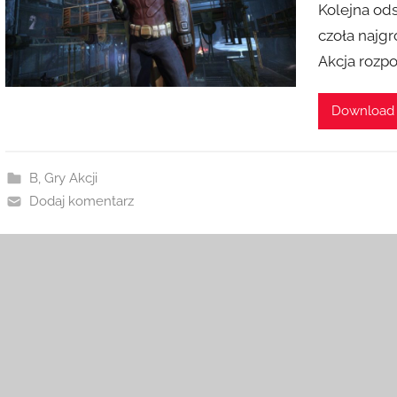
Kolejna od
czoła najg
Akcja rozp
Download
B
,
Gry Akcji
Dodaj komentarz