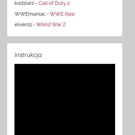
kodziarz
-
Call of Duty 2
WWEmaniac
-
WWE Raw
elven11
-
World War Z
Instrukcja