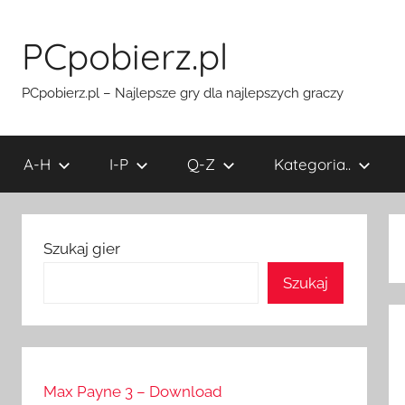
Przejdź
do
PCpobierz.pl
treści
PCpobierz.pl – Najlepsze gry dla najlepszych graczy
A-H
I-P
Q-Z
Kategoria..
Szukaj gier
Szukaj
Max Payne 3 – Download