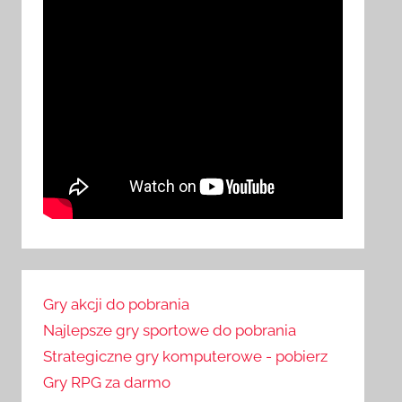
Gry akcji do pobrania
Najlepsze gry sportowe do pobrania
Strategiczne gry komputerowe - pobierz
Gry RPG za darmo