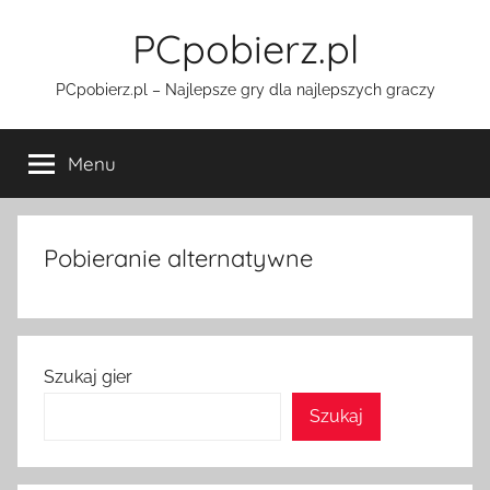
Przejdź
PCpobierz.pl
do
treści
PCpobierz.pl – Najlepsze gry dla najlepszych graczy
Menu
Pobieranie alternatywne
Szukaj gier
Szukaj