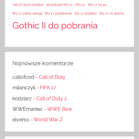
call of duty pobierz
download fifa 17
Fifa 17
fifa 17 na pc
fifa 17 pełna wersja
fifa 17 pobieranie
fifa 17 pobierz
fifa 17 za darmo
Gothic II do pobrania
Najnowsze komentarze
callofcod
-
Call of Duty
milanczyk
-
FIFA 17
kodziarz
-
Call of Duty 2
WWEmaniac
-
WWE Raw
elven11
-
World War Z