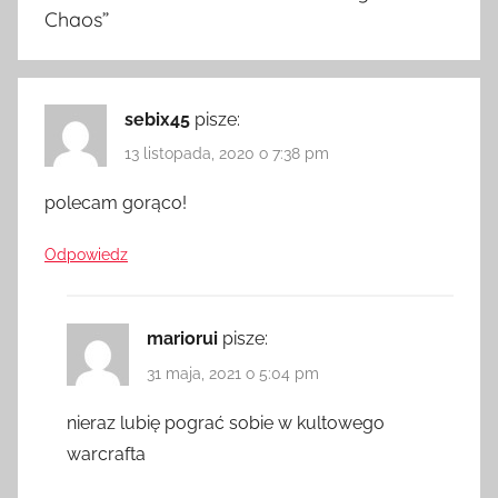
Chaos
”
sebix45
pisze:
13 listopada, 2020 o 7:38 pm
polecam gorąco!
Odpowiedz
mariorui
pisze:
31 maja, 2021 o 5:04 pm
nieraz lubię pograć sobie w kultowego
warcrafta