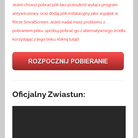
Jeżeli chcesz pobrać plik bez przeszkód wyłącz program
antywirusowy, oraz dodaj plik instalacyjny jako wyjątek w
filtrze SmratScreen. Jeżeli nadal masz problemu z
pobraniem pliku, spróbuj pobrać go z alternatywnego źródła
korzystając z tego linku: Kliknij tutaj!)
Oficjalny Zwiastun: