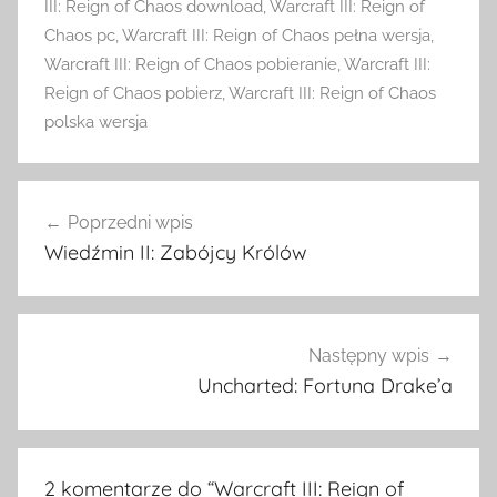
III: Reign of Chaos download
,
Warcraft III: Reign of
Chaos pc
,
Warcraft III: Reign of Chaos pełna wersja
,
Warcraft III: Reign of Chaos pobieranie
,
Warcraft III:
Reign of Chaos pobierz
,
Warcraft III: Reign of Chaos
polska wersja
Nawigacja
Poprzedni wpis
wpisu
Wiedźmin II: Zabójcy Królów
Następny wpis
Uncharted: Fortuna Drake’a
2 komentarze do “
Warcraft III: Reign of