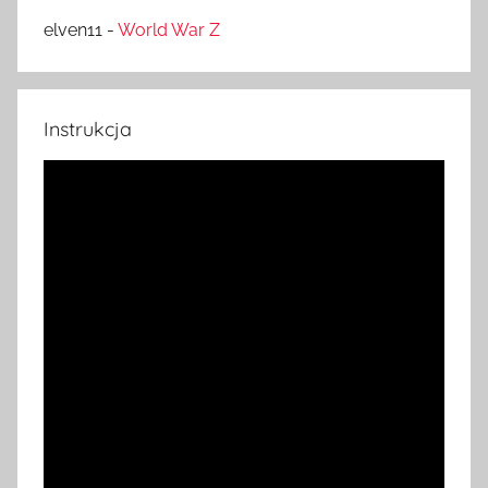
elven11
-
World War Z
Instrukcja