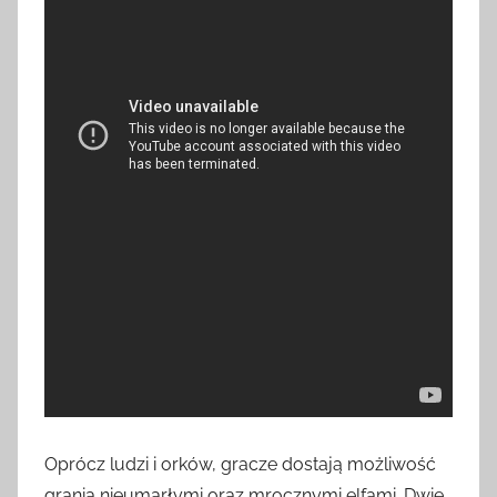
Oprócz ludzi i orków, gracze dostają możliwość
grania nieumarłymi oraz mrocznymi elfami. Dwie