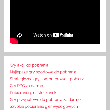
Gry akcji do pobrania
Najlepsze gry sportowe do pobrania
Strategiczne gry komputerowe - pobierz
Gry RPG za darmo
Pobieranie gier strzelanek
Gry przygotowe do pobrania za darmo
Szybkie pobieranie gier wyścigowych