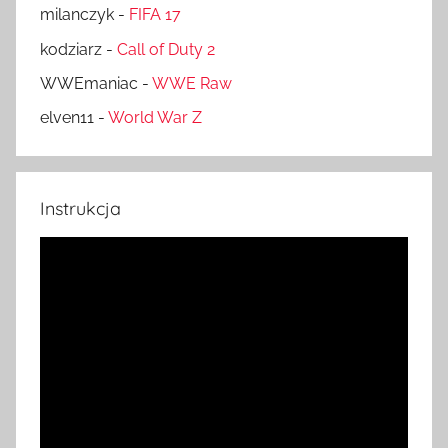
milanczyk
-
FIFA 17
kodziarz
-
Call of Duty 2
WWEmaniac
-
WWE Raw
elven11
-
World War Z
Instrukcja