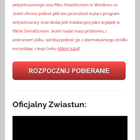
antywirusowego oraz filtra SmartScreen w Windows 10.
Jeżeli chcesz pobrać plik bez przeszkód wyłącz program
antywirusowy, oraz dodaj plik instalacyjny jako wyjątek w
filtrze SmratScreen. Jeżeli nadal masz problemu z
pobraniem pliku, spróbuj pobrać go z alternatywnego źródła
korzystając z tego linku:
Kliknij tutaj!
)
Oficjalny Zwiastun: