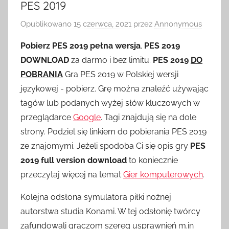
PES 2019
Opublikowano
15 czerwca, 2021
przez
Annonymous
Pobierz PES 2019 pełna wersja
.
PES 2019
DOWNLOAD
za darmo i bez limitu.
PES 2019
DO
POBRANIA
Gra PES 2019 w Polskiej wersji
językowej - pobierz. Grę można znaleźć używając
tagów lub podanych wyżej słów kluczowych w
przeglądarce
Google
. Tagi znajdują się na dole
strony. Podziel się linkiem do pobierania PES 2019
ze znajomymi. Jeżeli spodoba Ci się opis gry
PES
2019 full version download
to koniecznie
przeczytaj więcej na temat
Gier komputerowych
.
Kolejna odsłona symulatora piłki nożnej
autorstwa studia Konami. W tej odsłonię twórcy
zafundowali graczom szereg usprawnień m.in