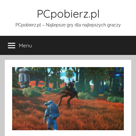
Przejdź
PCpobierz.pl
do
treści
PCpobierz.pl – Najlepsze gry dla najlepszych graczy
Menu