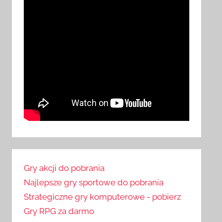
Gry akcji do pobrania
Najlepsze gry sportowe do pobrania
Strategiczne gry komputerowe - pobierz
Gry RPG za darmo