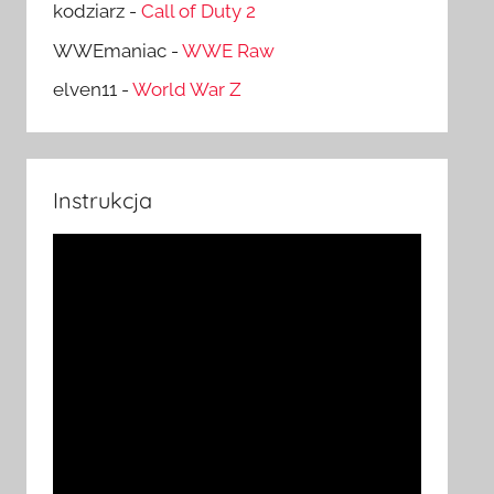
kodziarz
-
Call of Duty 2
WWEmaniac
-
WWE Raw
elven11
-
World War Z
Instrukcja