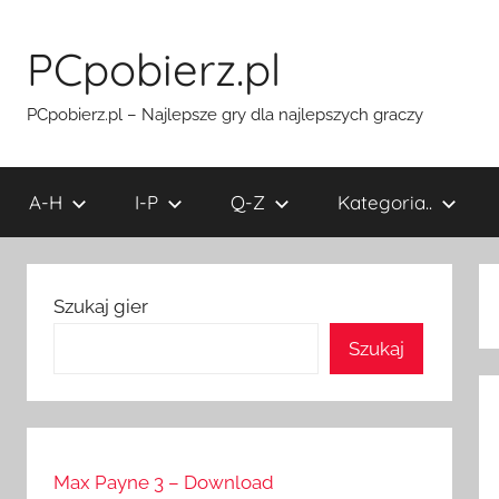
Przejdź
do
PCpobierz.pl
treści
PCpobierz.pl – Najlepsze gry dla najlepszych graczy
A-H
I-P
Q-Z
Kategoria..
Szukaj gier
Szukaj
Max Payne 3 – Download