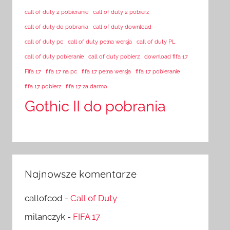
call of duty 2 pobieranie
call of duty 2 pobierz
call of duty do pobrania
call of duty download
call of duty pc
call of duty pełna wersja
call of duty PL
call of duty pobieranie
call of duty pobierz
download fifa 17
Fifa 17
fifa 17 na pc
fifa 17 pełna wersja
fifa 17 pobieranie
fifa 17 pobierz
fifa 17 za darmo
Gothic II do pobrania
Najnowsze komentarze
callofcod
-
Call of Duty
milanczyk
-
FIFA 17