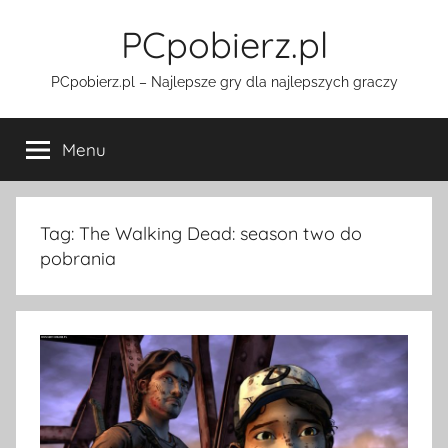
Przejdź
PCpobierz.pl
do
treści
PCpobierz.pl – Najlepsze gry dla najlepszych graczy
Menu
Tag:
The Walking Dead: season two do
pobrania