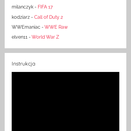
milanczyk
-
FIFA 17
kodziarz
-
Call of Duty 2
WWEmaniac
-
WWE Raw
elven11
-
World War Z
Instrukcja