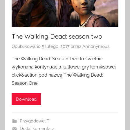
The Walking Dead: season two
Opublikowano
5 lutego, 2017
przez
Annonymous
The Walking Dead: Season Two to świetnie
wykonana kontynuacja kultowej gry komiksowej
click&action pod nazwą The Walking Dead:
Season One.
Download
Przygodowe
,
T
Dodaj komentarz