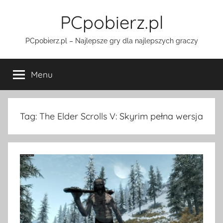
Przejdź
PCpobierz.pl
do
treści
PCpobierz.pl – Najlepsze gry dla najlepszych graczy
Menu
Tag:
The Elder Scrolls V: Skyrim pełna wersja