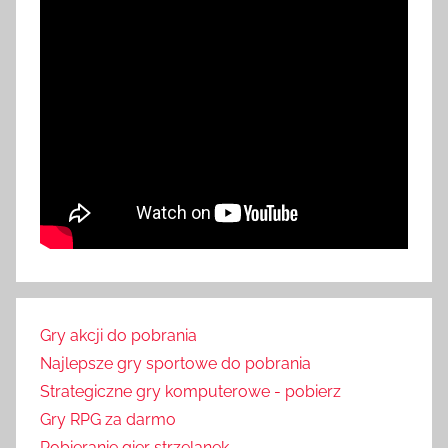
Gry akcji do pobrania
Najlepsze gry sportowe do pobrania
Strategiczne gry komputerowe - pobierz
Gry RPG za darmo
Pobieranie gier strzelanek