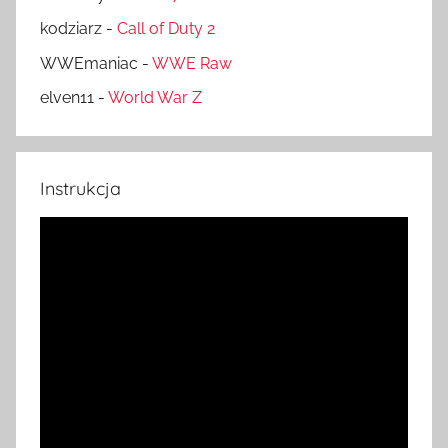
kodziarz
-
Call of Duty 2
WWEmaniac
-
WWE Raw
elven11
-
World War Z
Instrukcja