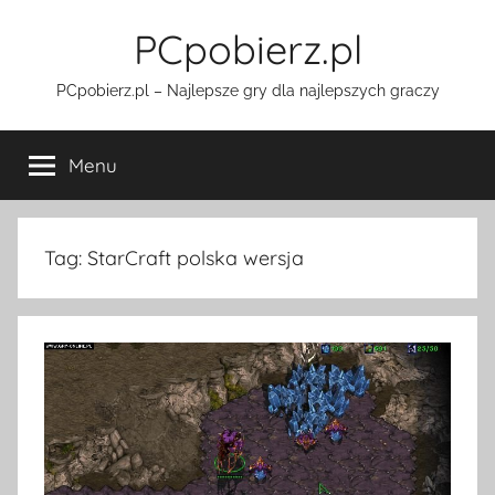
Przejdź
PCpobierz.pl
do
treści
PCpobierz.pl – Najlepsze gry dla najlepszych graczy
Menu
Tag:
StarCraft polska wersja