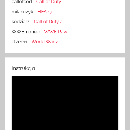
callofcod
-
Call of Duty
milanczyk
-
FIFA 17
kodziarz
-
Call of Duty 2
WWEmaniac
-
WWE Raw
elven11
-
World War Z
Instrukcja