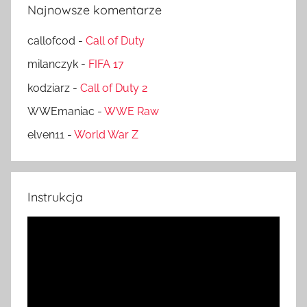
Najnowsze komentarze
callofcod
-
Call of Duty
milanczyk
-
FIFA 17
kodziarz
-
Call of Duty 2
WWEmaniac
-
WWE Raw
elven11
-
World War Z
Instrukcja