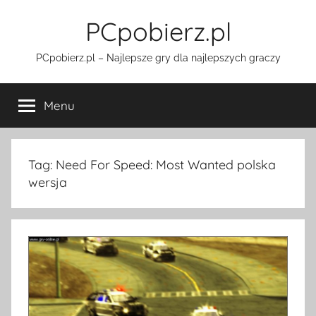
Przejdź
PCpobierz.pl
do
treści
PCpobierz.pl – Najlepsze gry dla najlepszych graczy
Menu
Tag:
Need For Speed: Most Wanted polska
wersja