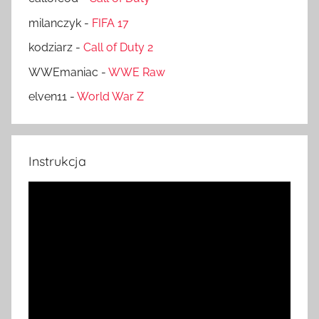
milanczyk
-
FIFA 17
kodziarz
-
Call of Duty 2
WWEmaniac
-
WWE Raw
elven11
-
World War Z
Instrukcja