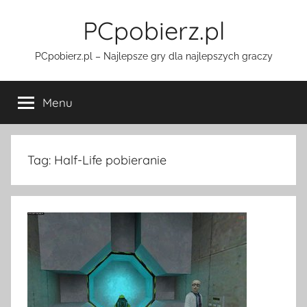
Przejdź
PCpobierz.pl
do
treści
PCpobierz.pl – Najlepsze gry dla najlepszych graczy
Menu
Tag:
Half-Life pobieranie