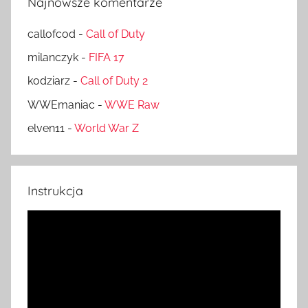
Najnowsze komentarze
callofcod
-
Call of Duty
milanczyk
-
FIFA 17
kodziarz
-
Call of Duty 2
WWEmaniac
-
WWE Raw
elven11
-
World War Z
Instrukcja