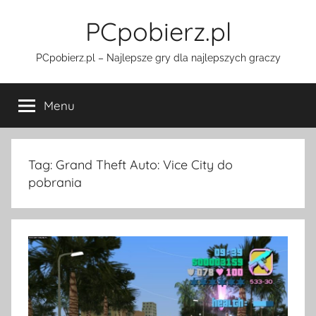
Przejdź
PCpobierz.pl
do
treści
PCpobierz.pl – Najlepsze gry dla najlepszych graczy
Menu
Tag:
Grand Theft Auto: Vice City do
pobrania