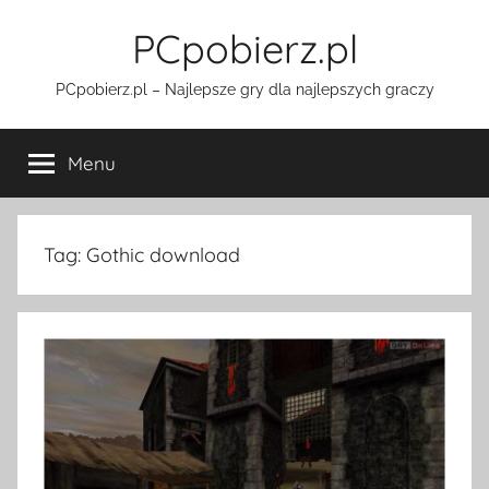
Przejdź
PCpobierz.pl
do
treści
PCpobierz.pl – Najlepsze gry dla najlepszych graczy
Menu
Tag:
Gothic download