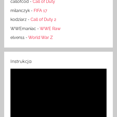
callofcod
-
Call of Duty
milanczyk
-
FIFA 17
kodziarz
-
Call of Duty 2
WWEmaniac
-
WWE Raw
elven11
-
World War Z
Instrukcja