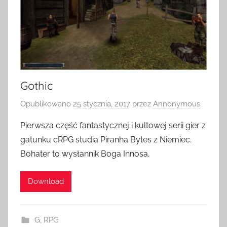
Gothic
Opublikowano
25 stycznia, 2017
przez
Annonymous
Pierwsza część fantastycznej i kultowej serii gier z
gatunku cRPG studia Piranha Bytes z Niemiec.
Bohater to wysłannik Boga Innosa,
Download
G
,
RPG