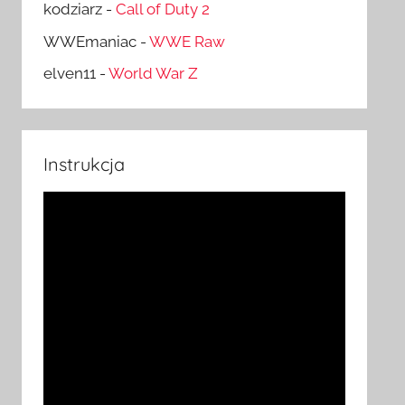
kodziarz
-
Call of Duty 2
WWEmaniac
-
WWE Raw
elven11
-
World War Z
Instrukcja