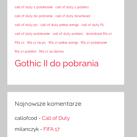
call of duty 2 pobieranie
call of duty 2 pobierz
call of duty do pobrania
call of duty download
call of duty pc
call of duty pełna wersja
call of duty PL
call of duty pobieranie
call of duty pobierz
download fifa 17
Fifa 17
fifa 17 na pc
fifa 17 pełna wersja
fifa 17 pobieranie
fifa 17 pobierz
fifa 17 za darmo
Gothic II do pobrania
Najnowsze komentarze
callofcod
-
Call of Duty
milanczyk
-
FIFA 17