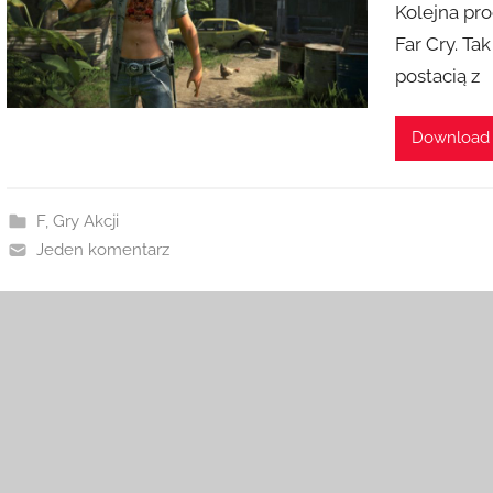
Kolejna pro
Far Cry. Ta
postacią z
Download
F
,
Gry Akcji
Jeden komentarz