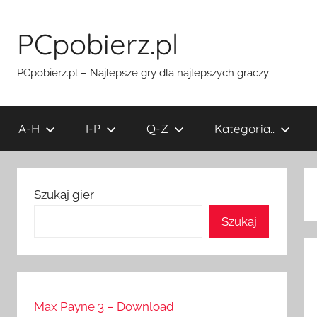
Przejdź
do
PCpobierz.pl
treści
PCpobierz.pl – Najlepsze gry dla najlepszych graczy
A-H
I-P
Q-Z
Kategoria..
Szukaj gier
Szukaj
Max Payne 3 – Download