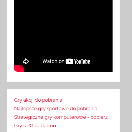
Gry akcji do pobrania
Najlepsze gry sportowe do pobrania
Strategiczne gry komputerowe - pobierz
Gry RPG za darmo