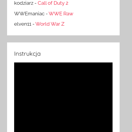
kodziarz
-
Call of Duty 2
WWEmaniac
-
WWE Raw
elven11
-
World War Z
Instrukcja