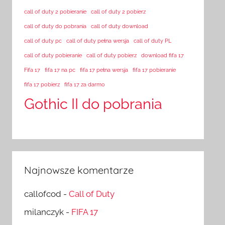
call of duty 2 pobieranie
call of duty 2 pobierz
call of duty do pobrania
call of duty download
call of duty pc
call of duty pełna wersja
call of duty PL
call of duty pobieranie
call of duty pobierz
download fifa 17
Fifa 17
fifa 17 na pc
fifa 17 pełna wersja
fifa 17 pobieranie
fifa 17 pobierz
fifa 17 za darmo
Gothic II do pobrania
Najnowsze komentarze
callofcod
-
Call of Duty
milanczyk
-
FIFA 17