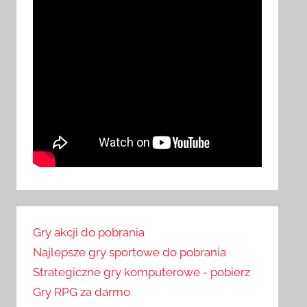
Gry akcji do pobrania
Najlepsze gry sportowe do pobrania
Strategiczne gry komputerowe - pobierz
Gry RPG za darmo