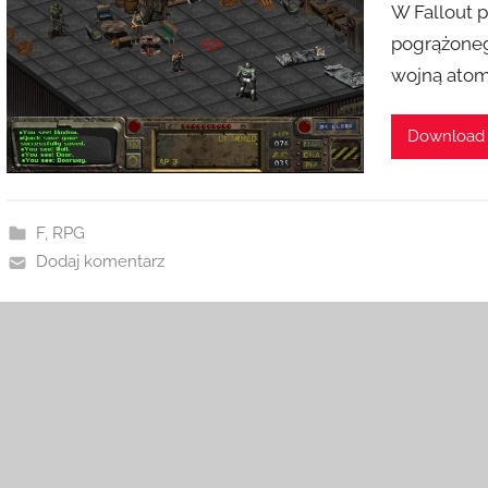
W Fallout p
pogrążoneg
wojną atom
Download
F
,
RPG
Dodaj komentarz