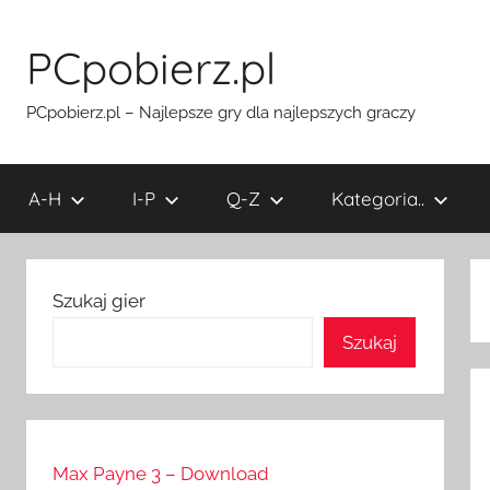
Przejdź
do
PCpobierz.pl
treści
PCpobierz.pl – Najlepsze gry dla najlepszych graczy
A-H
I-P
Q-Z
Kategoria..
Szukaj gier
Szukaj
Max Payne 3 – Download