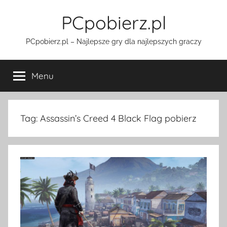
Przejdź
PCpobierz.pl
do
treści
PCpobierz.pl – Najlepsze gry dla najlepszych graczy
Menu
Tag:
Assassin’s Creed 4 Black Flag pobierz