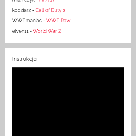
kodziarz
-
Call of Duty 2
WWEmaniac
-
WWE Raw
elven11
-
World War Z
Instrukcja