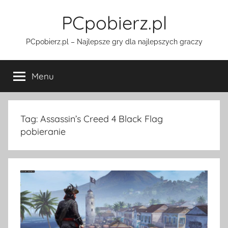
Przejdź
PCpobierz.pl
do
treści
PCpobierz.pl – Najlepsze gry dla najlepszych graczy
Menu
Tag:
Assassin’s Creed 4 Black Flag
pobieranie