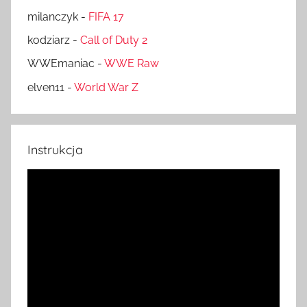
milanczyk
-
FIFA 17
kodziarz
-
Call of Duty 2
WWEmaniac
-
WWE Raw
elven11
-
World War Z
Instrukcja