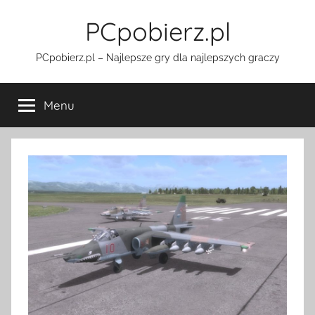
Przejdź
PCpobierz.pl
do
treści
PCpobierz.pl – Najlepsze gry dla najlepszych graczy
Menu