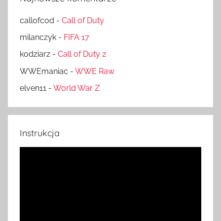
callofcod
-
Call of Duty
milanczyk
-
FIFA 17
kodziarz
-
Call of Duty 2
WWEmaniac
-
WWE Raw
elven11
-
World War Z
Instrukcja