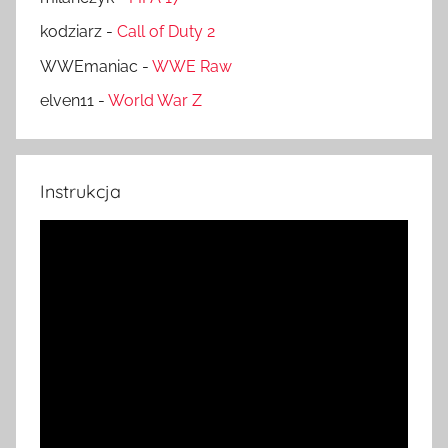
kodziarz
-
Call of Duty 2
WWEmaniac
-
WWE Raw
elven11
-
World War Z
Instrukcja