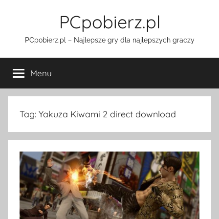
Przejdź
PCpobierz.pl
do
treści
PCpobierz.pl – Najlepsze gry dla najlepszych graczy
Menu
Tag:
Yakuza Kiwami 2 direct download