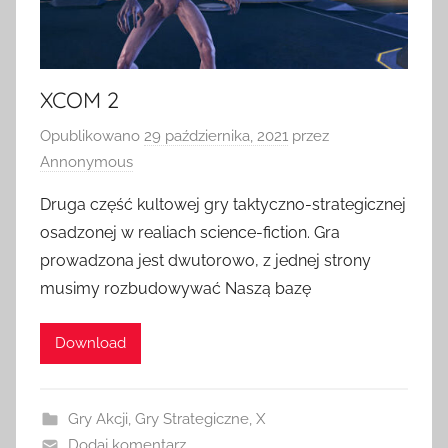
XCOM 2
Opublikowano
29 października, 2021
przez
Annonymous
Druga część kultowej gry taktyczno-strategicznej
osadzonej w realiach science-fiction. Gra
prowadzona jest dwutorowo, z jednej strony
musimy rozbudowywać Naszą bazę
Download
Gry Akcji
,
Gry Strategiczne
,
X
Dodaj komentarz