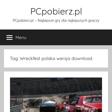
Przejdź
PCpobierz.pl
do
treści
PCpobierz.pl – Najlepsze gry dla najlepszych graczy
Menu
Tag:
Wreckfest polska wersja download