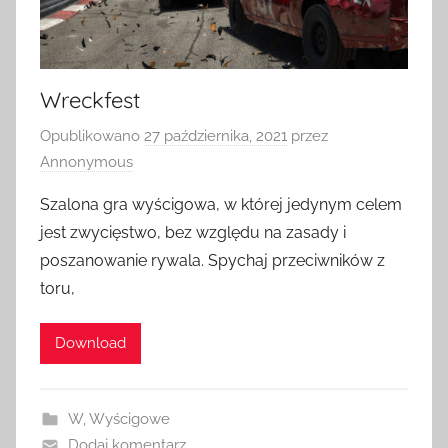
Wreckfest
Opublikowano
27 października, 2021
przez
Annonymous
Szalona gra wyścigowa, w której jedynym celem
jest zwycięstwo, bez względu na zasady i
poszanowanie rywala. Spychaj przeciwników z
toru,
Download
W
,
Wyścigowe
Dodaj komentarz