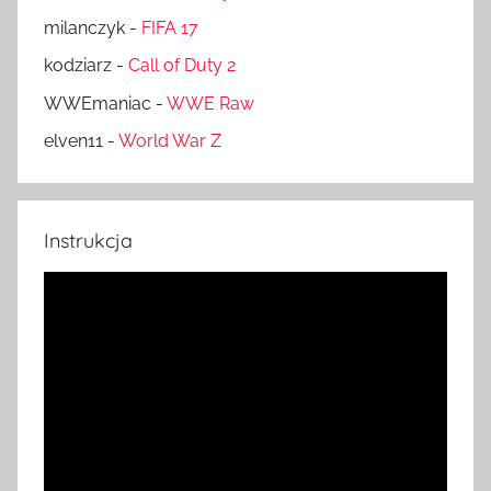
milanczyk
-
FIFA 17
kodziarz
-
Call of Duty 2
WWEmaniac
-
WWE Raw
elven11
-
World War Z
Instrukcja