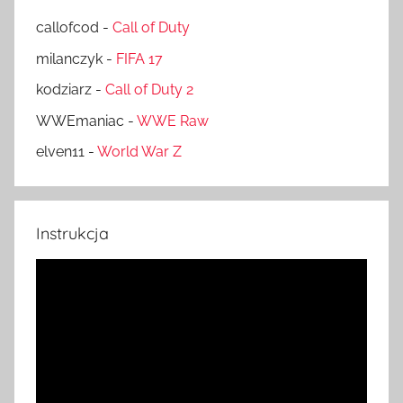
callofcod
-
Call of Duty
milanczyk
-
FIFA 17
kodziarz
-
Call of Duty 2
WWEmaniac
-
WWE Raw
elven11
-
World War Z
Instrukcja