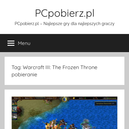
Przejdź
PCpobierz.pl
do
treści
PCpobierz.pl – Najlepsze gry dla najlepszych graczy
Menu
Tag:
Warcraft III: The Frozen Throne
pobieranie