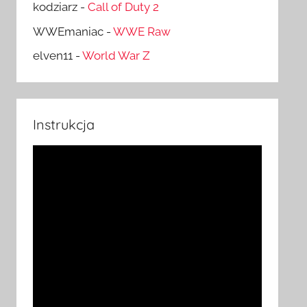
kodziarz
-
Call of Duty 2
WWEmaniac
-
WWE Raw
elven11
-
World War Z
Instrukcja