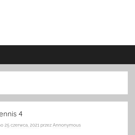
ennis 4
no
25 czerwca, 2021
przez
Annonymous