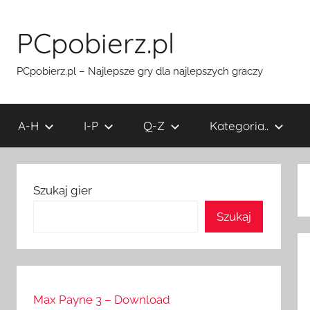
Przejdź
do
PCpobierz.pl
treści
PCpobierz.pl – Najlepsze gry dla najlepszych graczy
A-H
I-P
Q-Z
Kategoria..
Szukaj gier
Szukaj
Max Payne 3 – Download