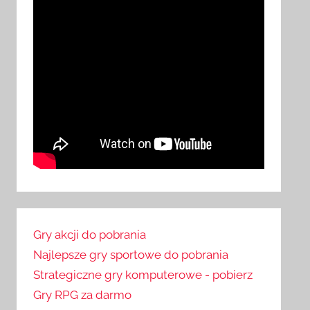
Gry akcji do pobrania
Najlepsze gry sportowe do pobrania
Strategiczne gry komputerowe - pobierz
Gry RPG za darmo