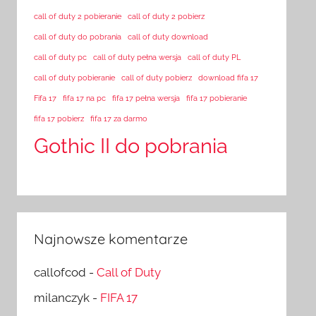
call of duty 2 pobieranie
call of duty 2 pobierz
call of duty do pobrania
call of duty download
call of duty pc
call of duty pełna wersja
call of duty PL
call of duty pobieranie
call of duty pobierz
download fifa 17
Fifa 17
fifa 17 na pc
fifa 17 pełna wersja
fifa 17 pobieranie
fifa 17 pobierz
fifa 17 za darmo
Gothic II do pobrania
Najnowsze komentarze
callofcod
-
Call of Duty
milanczyk
-
FIFA 17