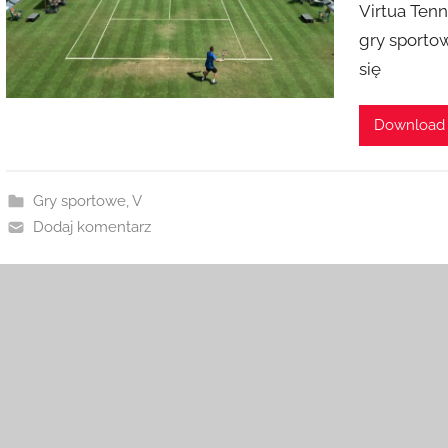
Virtua Tenn
gry sporto
się
Download
Gry sportowe
,
V
Dodaj komentarz