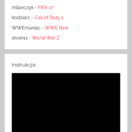
milanczyk
-
FIFA 17
kodziarz
-
Call of Duty 2
WWEmaniac
-
WWE Raw
elven11
-
World War Z
Instrukcja