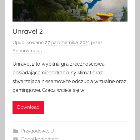
Unravel 2
Opublikowano
27 października, 2021
przez
Annonymous
Unravel 2 to wybitna gra zręcznościowa
posiadająca niepodrabialny klimat oraz
stwarzająca niesamowite odczucia wizualne oraz
gamingowe. Gracz wciela się w
Download
Przygodowe
,
U
Dodaj komentarz