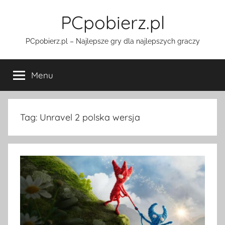
Przejdź
PCpobierz.pl
do
treści
PCpobierz.pl – Najlepsze gry dla najlepszych graczy
Menu
Tag:
Unravel 2 polska wersja