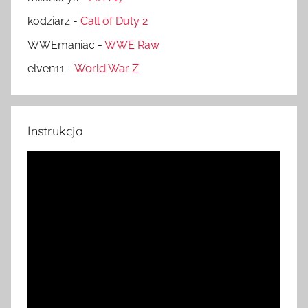
kodziarz
-
Call of Duty 2
WWEmaniac
-
WWE Raw
elven11
-
World War Z
Instrukcja