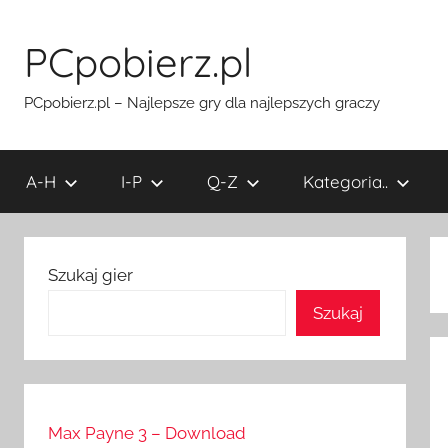
Przejdź
do
PCpobierz.pl
treści
PCpobierz.pl – Najlepsze gry dla najlepszych graczy
A-H
I-P
Q-Z
Kategoria..
Szukaj gier
Szukaj
Max Payne 3 – Download