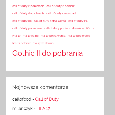
call of duty 2 pobieranie
call of duty 2 pobierz
call of duty do pobrania
call of duty download
call of duty pc
call of duty pełna wersja
call of duty PL
call of duty pobieranie
call of duty pobierz
download fifa 17
Fifa 17
fifa 17 na pc
fifa 17 pełna wersja
fifa 17 pobieranie
fifa 17 pobierz
fifa 17 za darmo
Gothic II do pobrania
Najnowsze komentarze
callofcod
-
Call of Duty
milanczyk
-
FIFA 17