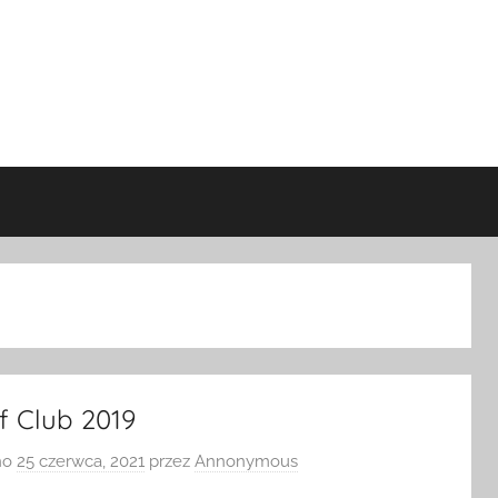
f Club 2019
no
25 czerwca, 2021
przez
Annonymous