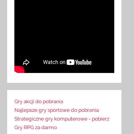
Gry akcji do pobrania
Najlepsze gry sportowe do pobrania
Strategiczne gry komputerowe - pobierz
Gry RPG za darmo