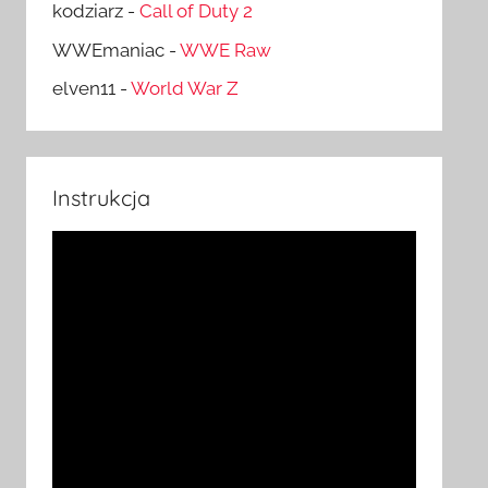
kodziarz
-
Call of Duty 2
WWEmaniac
-
WWE Raw
elven11
-
World War Z
Instrukcja