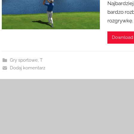
Najbardziej
bardzo roz
rozgrywkę.
Download
Gry sportowe
,
T
Dodaj komentarz