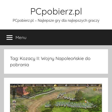
Przejdź
PCpobierz.pl
do
treści
PCpobierz.pl – Najlepsze gry dla najlepszych graczy
Menu
Tag:
Kozacy II: Wojny Napoleońskie do
pobrania