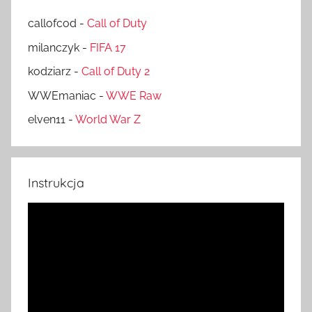
callofcod
-
Call of Duty
milanczyk
-
FIFA 17
kodziarz
-
Call of Duty 2
WWEmaniac
-
WWE Raw
elven11
-
World War Z
Instrukcja