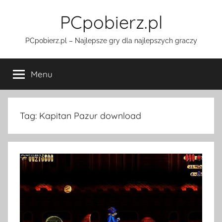
Przejdź
PCpobierz.pl
do
treści
PCpobierz.pl – Najlepsze gry dla najlepszych graczy
Menu
Tag:
Kapitan Pazur download