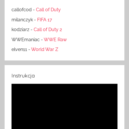
callofcod
-
Call of Duty
milanczyk
-
FIFA 17
kodziarz
-
Call of Duty 2
WWEmaniac
-
WWE Raw
elven11
-
World War Z
Instrukcja