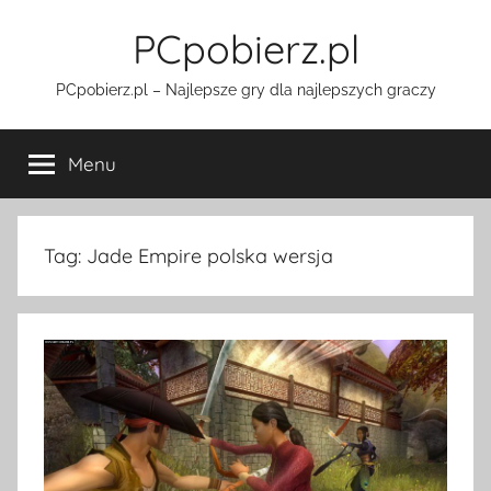
Przejdź
PCpobierz.pl
do
treści
PCpobierz.pl – Najlepsze gry dla najlepszych graczy
Menu
Tag:
Jade Empire polska wersja