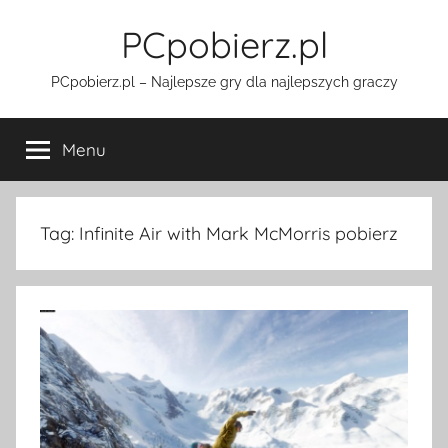
Przejdź
PCpobierz.pl
do
treści
PCpobierz.pl – Najlepsze gry dla najlepszych graczy
Menu
Tag:
Infinite Air with Mark McMorris pobierz