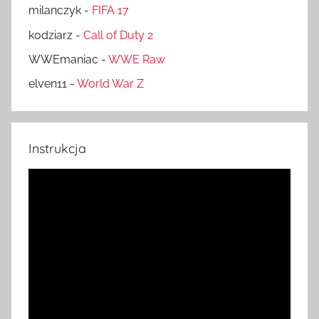
milanczyk
-
FIFA 17
kodziarz
-
Call of Duty 2
WWEmaniac
-
WWE Raw
elven11
-
World War Z
Instrukcja