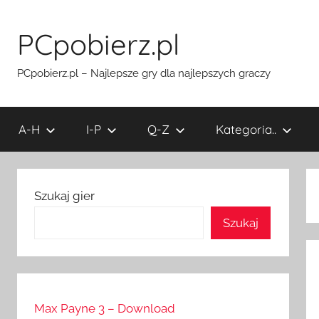
Przejdź
do
PCpobierz.pl
treści
PCpobierz.pl – Najlepsze gry dla najlepszych graczy
A-H
I-P
Q-Z
Kategoria..
Szukaj gier
Szukaj
Max Payne 3 – Download