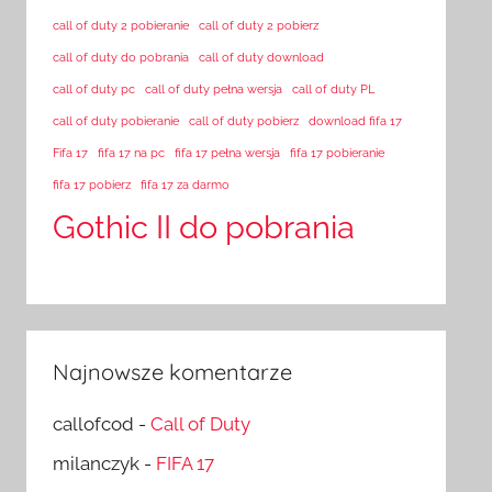
call of duty 2 pobieranie
call of duty 2 pobierz
call of duty do pobrania
call of duty download
call of duty pc
call of duty pełna wersja
call of duty PL
call of duty pobieranie
call of duty pobierz
download fifa 17
Fifa 17
fifa 17 na pc
fifa 17 pełna wersja
fifa 17 pobieranie
fifa 17 pobierz
fifa 17 za darmo
Gothic II do pobrania
Najnowsze komentarze
callofcod
-
Call of Duty
milanczyk
-
FIFA 17