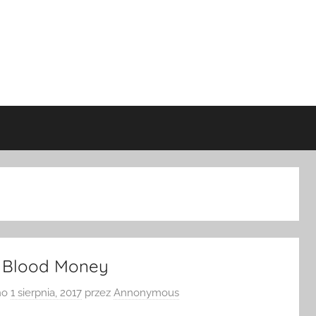
: Blood Money
no
1 sierpnia, 2017
przez
Annonymous