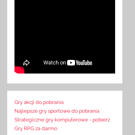
Gry akcji do pobrania
Najlepsze gry sportowe do pobrania
Strategiczne gry komputerowe - pobierz
Gry RPG za darmo