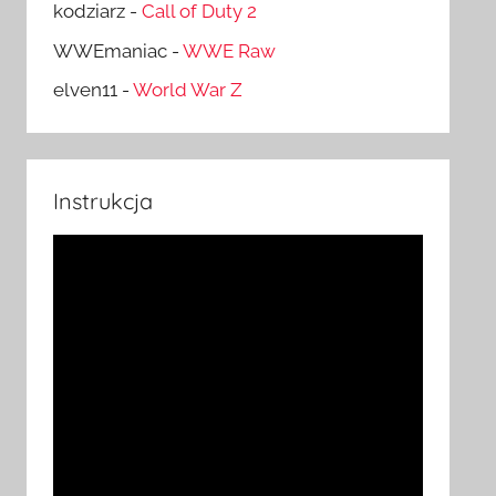
kodziarz
-
Call of Duty 2
WWEmaniac
-
WWE Raw
elven11
-
World War Z
Instrukcja