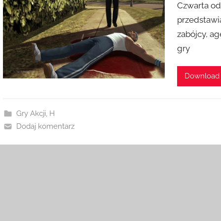
Czwarta ods
przedstawi
zabójcy, a
gry
Download
Gry Akcji
,
H
Dodaj komentarz