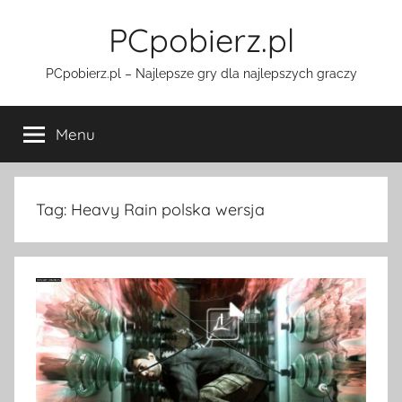
Przejdź
PCpobierz.pl
do
treści
PCpobierz.pl – Najlepsze gry dla najlepszych graczy
Menu
Tag:
Heavy Rain polska wersja