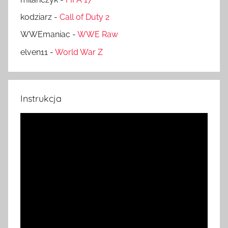
kodziarz
-
Call of Duty 2
WWEmaniac
-
WWE Raw
elven11
-
World War Z
Instrukcja