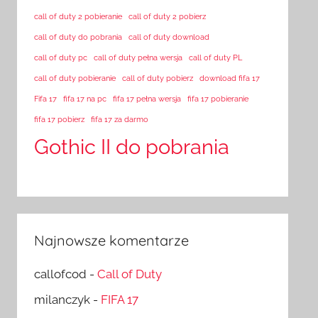
call of duty 2 pobieranie
call of duty 2 pobierz
call of duty do pobrania
call of duty download
call of duty pc
call of duty pełna wersja
call of duty PL
call of duty pobieranie
call of duty pobierz
download fifa 17
Fifa 17
fifa 17 na pc
fifa 17 pełna wersja
fifa 17 pobieranie
fifa 17 pobierz
fifa 17 za darmo
Gothic II do pobrania
Najnowsze komentarze
callofcod
-
Call of Duty
milanczyk
-
FIFA 17