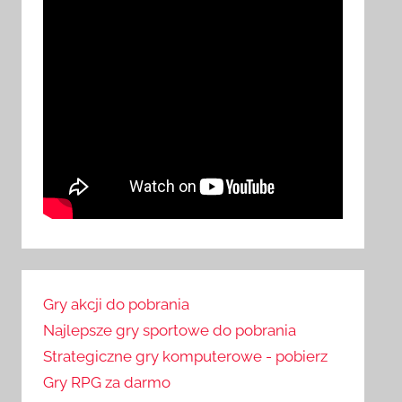
Gry akcji do pobrania
Najlepsze gry sportowe do pobrania
Strategiczne gry komputerowe - pobierz
Gry RPG za darmo