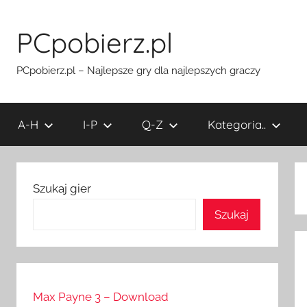
Przejdź
do
PCpobierz.pl
treści
PCpobierz.pl – Najlepsze gry dla najlepszych graczy
A-H
I-P
Q-Z
Kategoria..
Szukaj gier
Szukaj
Max Payne 3 – Download