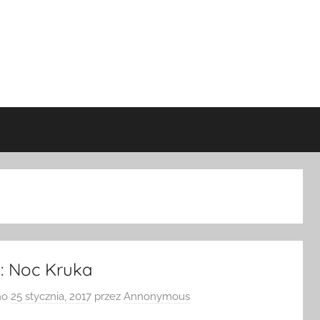
I: Noc Kruka
no
25 stycznia, 2017
przez
Annonymous