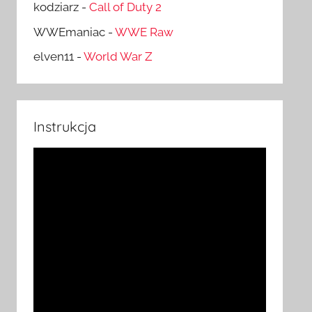
kodziarz
-
Call of Duty 2
WWEmaniac
-
WWE Raw
elven11
-
World War Z
Instrukcja