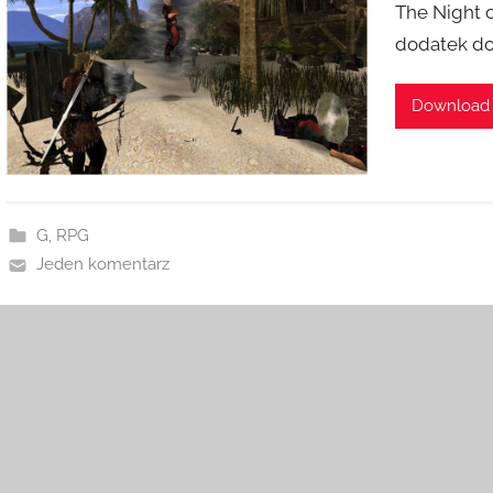
The Night o
dodatek do
Download
G
,
RPG
Jeden komentarz