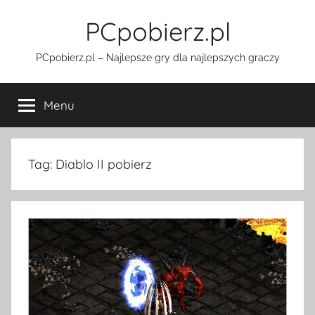
Przejdź
PCpobierz.pl
do
treści
PCpobierz.pl – Najlepsze gry dla najlepszych graczy
Menu
Tag:
Diablo II pobierz