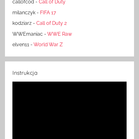
callofcod
-
Call of Duty
milanczyk
-
FIFA 17
kodziarz
-
Call of Duty 2
WWEmaniac
-
WWE Raw
elven11
-
World War Z
Instrukcja