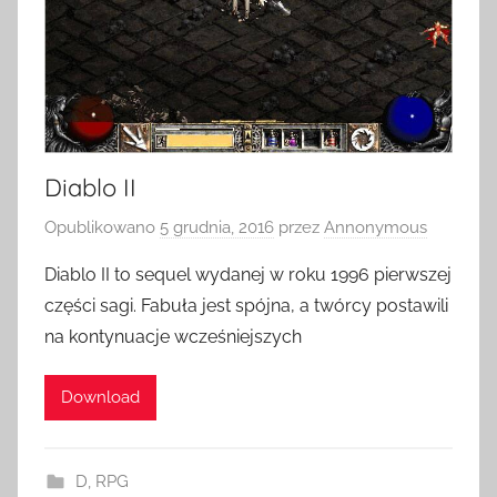
Diablo II
Opublikowano
5 grudnia, 2016
przez
Annonymous
Diablo II to sequel wydanej w roku 1996 pierwszej
części sagi. Fabuła jest spójna, a twórcy postawili
na kontynuacje wcześniejszych
Download
D
,
RPG