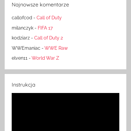
Najnowsze komentarze
callofcod
-
Call of Duty
milanczyk
-
FIFA 17
kodziarz
-
Call of Duty 2
WWEmaniac
-
WWE Raw
elven11
-
World War Z
Instrukcja