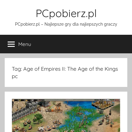
Przejdź
PCpobierz.pl
do
treści
PCpobierz.pl – Najlepsze gry dla najlepszych graczy
Menu
Tag:
Age of Empires II: The Age of the Kings
pc