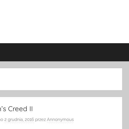
’s Creed II
no
2 grudnia, 2016
przez
Annonymous