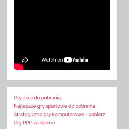
Gry akcji do pobrania
Najlepsze gry sportowe do pobrania
Strategiczne gry komputerowe - pobierz
Gry RPG za darmo