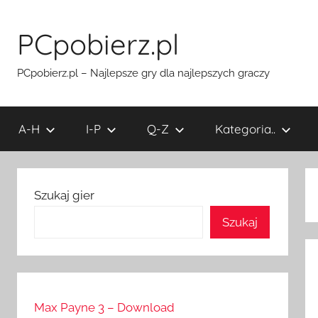
Przejdź
do
PCpobierz.pl
treści
PCpobierz.pl – Najlepsze gry dla najlepszych graczy
A-H
I-P
Q-Z
Kategoria..
Szukaj gier
Szukaj
Max Payne 3 – Download