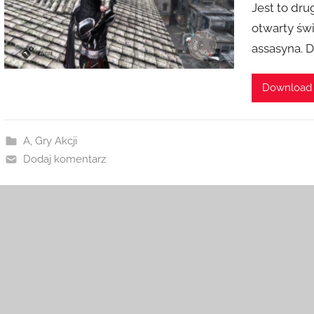
Jest to dru
otwarty św
assasyna. 
Download
A
,
Gry Akcji
Dodaj komentarz