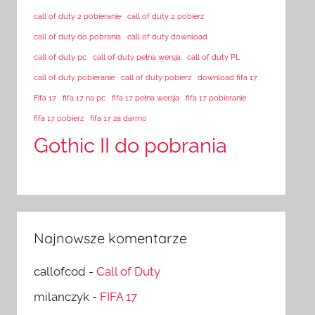
call of duty 2 pobieranie
call of duty 2 pobierz
call of duty do pobrania
call of duty download
call of duty pc
call of duty pełna wersja
call of duty PL
call of duty pobieranie
call of duty pobierz
download fifa 17
Fifa 17
fifa 17 na pc
fifa 17 pełna wersja
fifa 17 pobieranie
fifa 17 pobierz
fifa 17 za darmo
Gothic II do pobrania
Najnowsze komentarze
callofcod
-
Call of Duty
milanczyk
-
FIFA 17