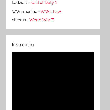
kodziarz
-
Call of Duty 2
WWEmaniac
-
WWE Raw
elven11
-
World War Z
Instrukcja