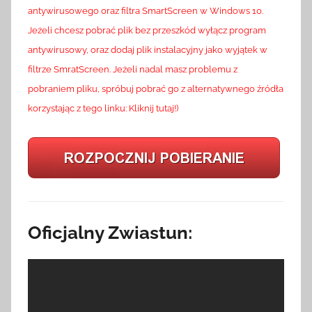
antywirusowego oraz filtra SmartScreen w Windows 10.
Jeżeli chcesz pobrać plik bez przeszkód wyłącz program
antywirusowy, oraz dodaj plik instalacyjny jako wyjątek w
filtrze SmratScreen. Jeżeli nadal masz problemu z
pobraniem pliku, spróbuj pobrać go z alternatywnego źródła
korzystając z tego linku: Kliknij tutaj!)
Oficjalny Zwiastun: