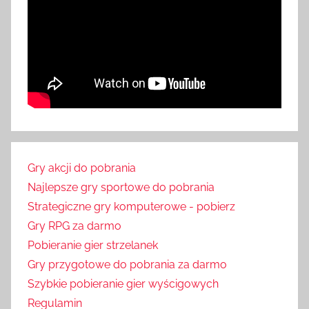
Gry akcji do pobrania
Najlepsze gry sportowe do pobrania
Strategiczne gry komputerowe - pobierz
Gry RPG za darmo
Pobieranie gier strzelanek
Gry przygotowe do pobrania za darmo
Szybkie pobieranie gier wyścigowych
Regulamin