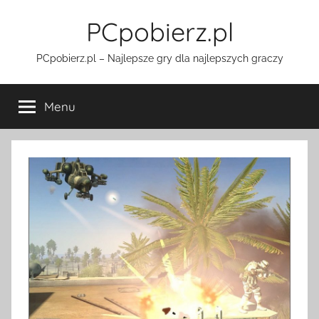
Przejdź
PCpobierz.pl
do
treści
PCpobierz.pl – Najlepsze gry dla najlepszych graczy
Menu