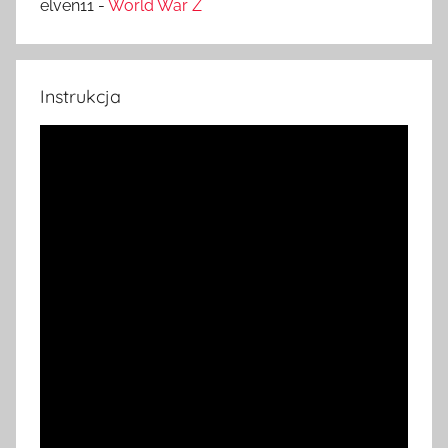
elven11
-
World War Z
Instrukcja