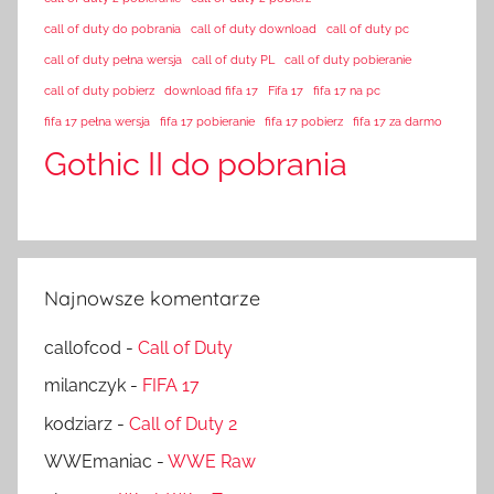
call of duty do pobrania
call of duty download
call of duty pc
call of duty pełna wersja
call of duty PL
call of duty pobieranie
call of duty pobierz
download fifa 17
Fifa 17
fifa 17 na pc
fifa 17 pełna wersja
fifa 17 pobieranie
fifa 17 pobierz
fifa 17 za darmo
Gothic II do pobrania
Najnowsze komentarze
callofcod
-
Call of Duty
milanczyk
-
FIFA 17
kodziarz
-
Call of Duty 2
WWEmaniac
-
WWE Raw