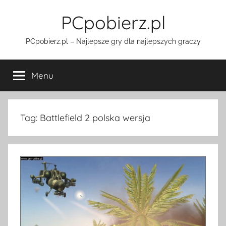
Przejdź
PCpobierz.pl
do
treści
PCpobierz.pl – Najlepsze gry dla najlepszych graczy
Menu
Tag:
Battlefield 2 polska wersja