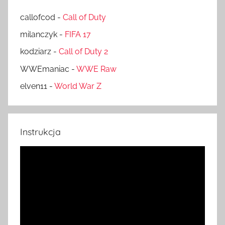
callofcod
-
Call of Duty
milanczyk
-
FIFA 17
kodziarz
-
Call of Duty 2
WWEmaniac
-
WWE Raw
elven11
-
World War Z
Instrukcja