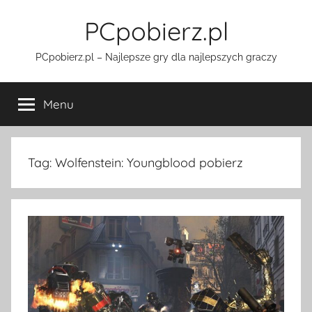
Przejdź
PCpobierz.pl
do
treści
PCpobierz.pl – Najlepsze gry dla najlepszych graczy
Menu
Tag:
Wolfenstein: Youngblood pobierz