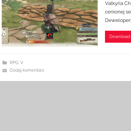
Valkyria C
cenionej se
Deweloperzy
Download
RPG
,
V
Dodaj komentarz