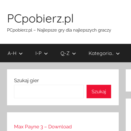
Przejdź
do
PCpobierz.pl
treści
PCpobierz.pl – Najlepsze gry dla najlepszych graczy
A-H
I-P
Q-Z
Kategoria..
Szukaj gier
Szukaj
Max Payne 3 – Download