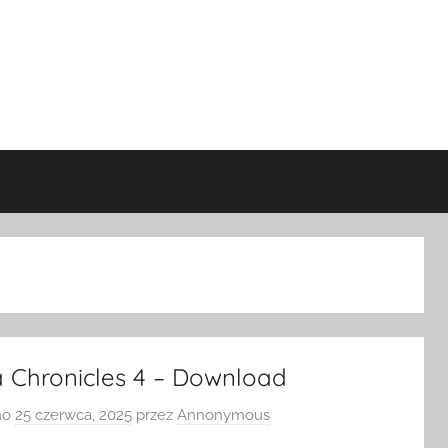
a Chronicles 4 – Download
no
25 czerwca, 2025
przez
Annonymous