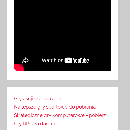
Gry akcji do pobrania
Najlepsze gry sportowe do pobrania
Strategiczne gry komputerowe - pobierz
Gry RPG za darmo