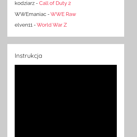
kodziarz
-
Call of Duty 2
WWEmaniac
-
WWE Raw
elven11
-
World War Z
Instrukcja