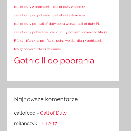
call of duty 2 pobieranie
call of duty 2 pobierz
call of duty do pobrania
call of duty download
call of duty pc
call of duty pełna wersja
call of duty PL
call of duty pobieranie
call of duty pobierz
download fifa 17
Fifa 17
fifa 17 na pc
fifa 17 pełna wersja
fifa 17 pobieranie
fifa 17 pobierz
fifa 17 za darmo
Gothic II do pobrania
Najnowsze komentarze
callofcod
-
Call of Duty
milanczyk
-
FIFA 17